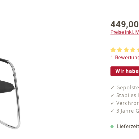
449,00
Regulärer P
Preise inkl.
Durchschnit
1 Bewertun
Wir habe
✓ Gepolste
✓ Stabiles 
✓ Verchrom
✓ 3 Jahre 
Lieferzei