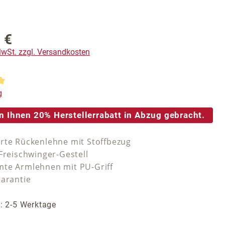
 €
reis:
 MwSt. zzgl. Versandkosten
tliche Bewertung von 5 von 5 Sternen
g
n Ihnen 20% Herstellerrabatt in Abzug gebracht.
rte Rückenlehne mit Stoffbezug
Freischwinger-Gestell
te Armlehnen mit PU-Griff
Garantie
t: 2-5 Werktage