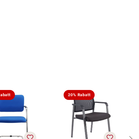
abatt
20% Rabatt