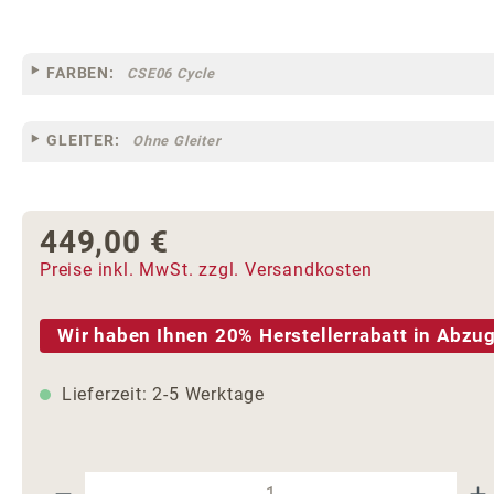
FARBEN:
CSE06 Cycle
GLEITER:
Ohne Gleiter
449,00 €
Regulärer Preis:
Preise inkl. MwSt. zzgl. Versandkosten
Wir haben Ihnen 20% Herstellerrabatt in Abzug
Lieferzeit: 2-5 Werktage
Produkt Anzahl: Gib den gewünschte