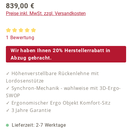
839,00 €
Regulärer Preis:
Preise inkl. MwSt. zzgl. Versandkosten
Durchschnittliche Bewertung von 5 von 5 Sternen
1 Bewertung
Wir haben Ihnen 20% Herstellerrabatt in
Abzug gebracht.
✓ Höhenverstellbare Rückenlehne mit
Lordosenstütze
✓ Synchron-Mechanik - wahlweise mit 3D-Ergo-
SWOP
✓ Ergonomischer Ergo Objekt Komfort-Sitz
✓ 3 Jahre Garantie
Lieferzeit: 2-7 Werktage