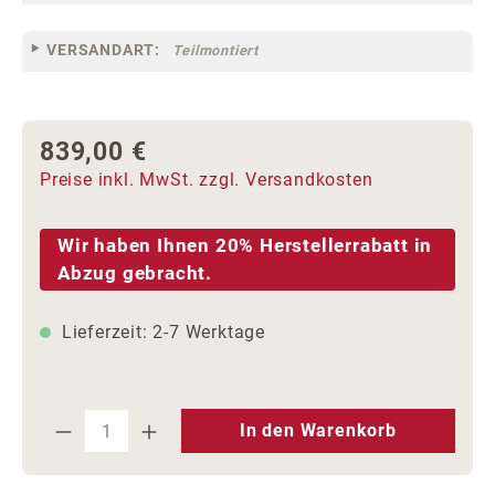
VERSANDART:
Teilmontiert
839,00 €
Regulärer Preis:
Preise inkl. MwSt. zzgl. Versandkosten
Wir haben Ihnen 20% Herstellerrabatt in
Abzug gebracht.
Lieferzeit: 2-7 Werktage
Produkt Anzahl: Gib den gewünschten We
In den Warenkorb