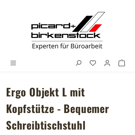
Zum Hauptinhalt springen
Du hast 0 Produ
Ware
Ergo Objekt L mit
Kopfstütze - Bequemer
Schreibtischstuhl