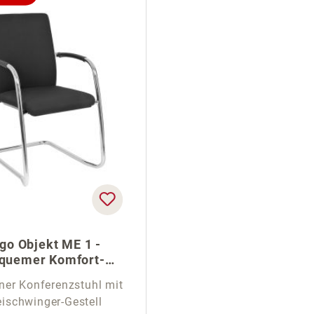
go Objekt ME 1 -
quemer Komfort-
Freischwinger
er Konferenzstuhl mit
eischwinger-Gestell