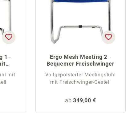
 1 -
Ergo Mesh Meeting 2 -
it
Bequemer Freischwinger
hl mit
Vollgepolsterter Meetingstuhl
ell
mit Freischwinger-Gestell
eis:
Regulärer Preis:
ab
349,00 €