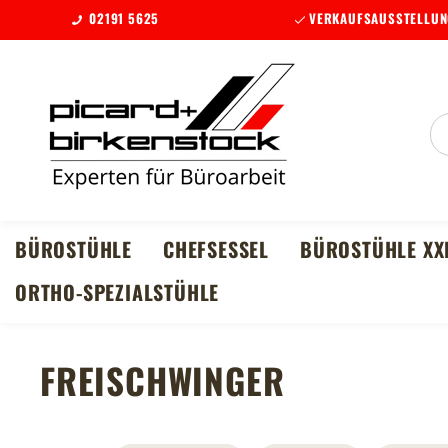
02191 5625
VERKAUFSAUSSTELLUN
m Hauptinhalt springen
Zur Suche springen
Zur Hauptnavigation springen
BÜROSTÜHLE
CHEFSESSEL
BÜROSTÜHLE XX
ORTHO-SPEZIALSTÜHLE
FREISCHWINGER