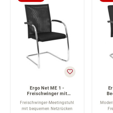
Ergo Net ME 1 -
Er
Freischwinger mit
Be
Netzrücken
Freischwinger-Meetingstuhl
Modern
mit bequemen Netzrücken
Fr