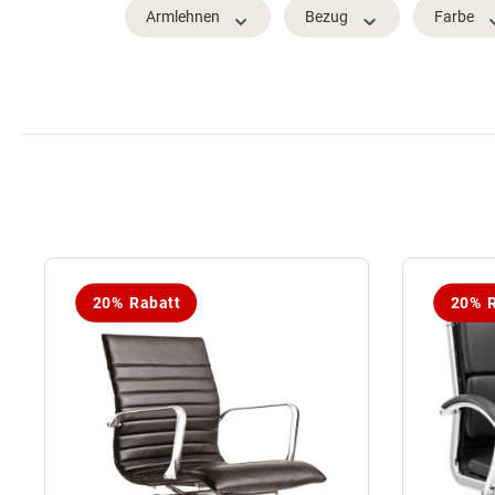
Armlehnen
Bezug
Farbe
20% Rabatt
20% R