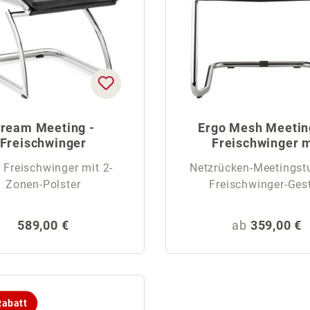
ream Meeting -
Ergo Mesh Meeting
Freischwinger
Freischwinger m
Netzrücken
r Freischwinger mit 2-
Netzrücken-Meetingstu
Zonen-Polster
Freischwinger-Gest
Regulärer Preis:
Regulärer Pr
589,00 €
ab
359,00 €
abatt