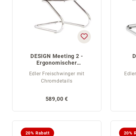
DESIGN Meeting 2 -
D
Ergonomischer
Freischwinger
Edler Freischwinger mit
Edle
Chromdetails
Regulärer Preis:
589,00 €
20% Rabatt
20% R