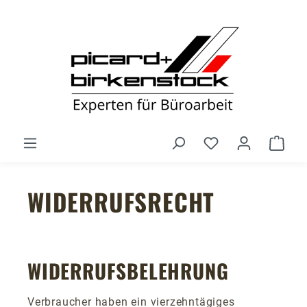
Zum Hauptinhalt springen
Du hast 0 Produ
Ware
WIDERRUFSRECHT
WIDERRUFSBELEHRUNG
Verbraucher haben ein vierzehntägiges