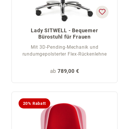
Lady SITWELL - Bequemer
Bürostuhl für Frauen
Mit 3D-Pending-Mechanik und
rundumgepolsterter Flex-Rückenlehne
Regulärer Preis:
ab
789,00 €
20% Rabatt