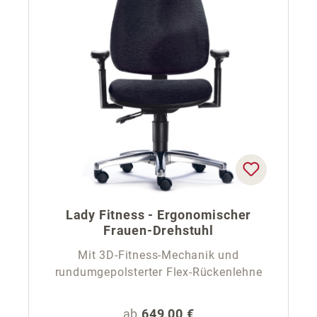
Lady Fitness - Ergonomischer
Frauen-Drehstuhl
Mit 3D-Fitness-Mechanik und
rundumgepolsterter Flex-Rückenlehne
Regulärer Preis:
ab
649,00 €