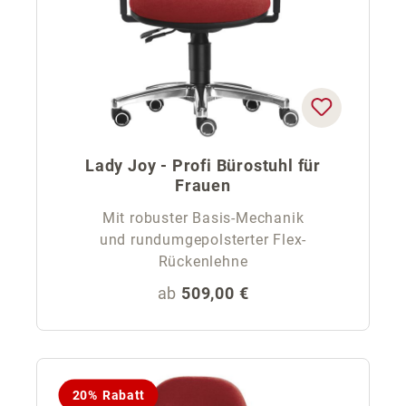
Lady Joy - Profi Bürostuhl für
Frauen
Mit robuster Basis-Mechanik
und rundumgepolsterter Flex-
Rückenlehne
Regulärer Preis:
ab
509,00 €
20% Rabatt