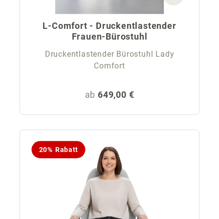
L-Comfort - Druckentlastender
Frauen-Bürostuhl
Druckentlastender Bürostuhl Lady
Comfort
Regulärer Preis:
ab
649,00 €
20% Rabatt