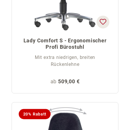
Lady Comfort S - Ergonomischer
Profi Bürostuhl
Mit extra niedrigen, breiten
Rückenlehne
Regulärer Preis:
ab
509,00 €
20% Rabatt