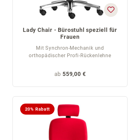
Lady Chair - Bürostuhl speziell für
Frauen
Mit Synchron-Mechanik und
orthopädischer Profi-Rückenlehne
Regulärer Preis:
ab
559,00 €
20% Rabatt