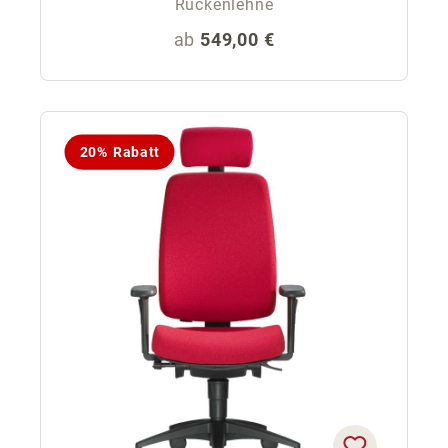
Rückenlehne
Regulärer Preis:
ab
549,00 €
20% Rabatt