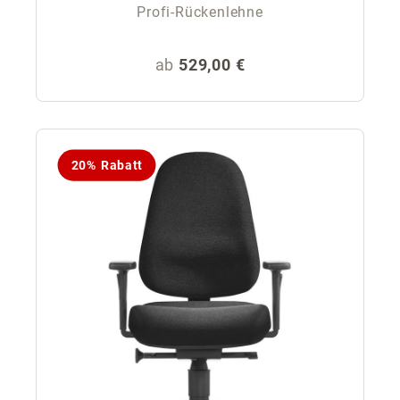
Profi-Rückenlehne
Regulärer Preis:
ab
529,00 €
20% Rabatt