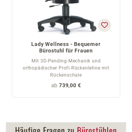
Lady Wellness - Bequemer
Bürostuhl für Frauen
Mit 3D-Pending-Mechanik und
orthopädischer Profi-Rückenlehne mit
Rückenschale
Regulärer Preis:
ab
739,00 €
Häufige Fragen zu
Bürostühlen