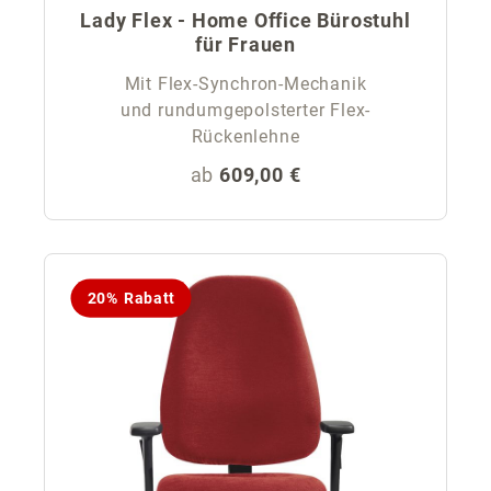
Lady Flex - Home Office Bürostuhl
für Frauen
Mit Flex-Synchron-Mechanik
und rundumgepolsterter Flex-
Rückenlehne
Regulärer Preis:
ab
609,00 €
20% Rabatt