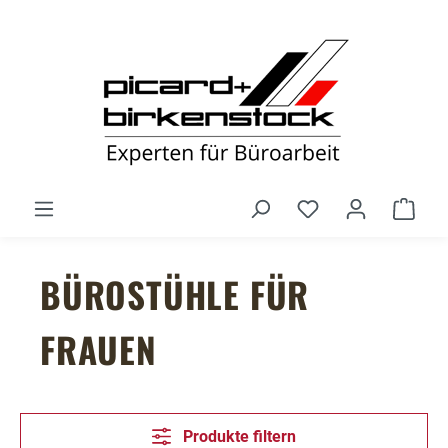
Zum Hauptinhalt springen
Du hast 0 Produ
Ware
BÜROSTÜHLE FÜR
FRAUEN
Produkte filtern