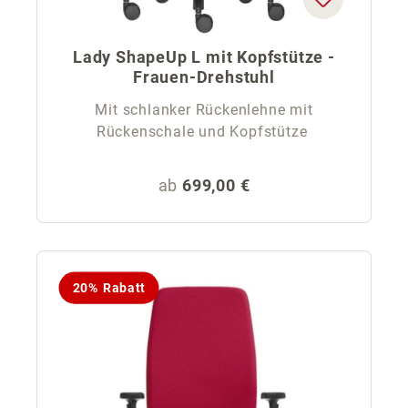
Lady ShapeUp L mit Kopfstütze -
Frauen-Drehstuhl
Mit schlanker Rückenlehne mit
Rückenschale und Kopfstütze
Regulärer Preis:
ab
699,00 €
20% Rabatt