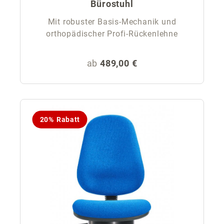
Bürostuhl
Mit robuster Basis-Mechanik und
orthopädischer Profi-Rückenlehne
Regulärer Preis:
ab
489,00 €
20% Rabatt