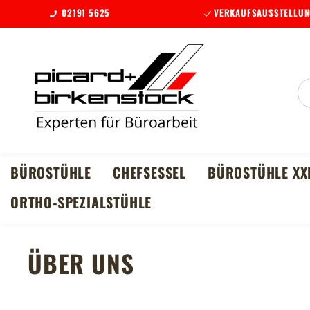
02191 5625
VERKAUFSAUSSTELLUN
m Hauptinhalt springen
Zur Suche springen
Zur Hauptnavigation springen
BÜROSTÜHLE
CHEFSESSEL
BÜROSTÜHLE XX
ORTHO-SPEZIALSTÜHLE
ÜBER UNS