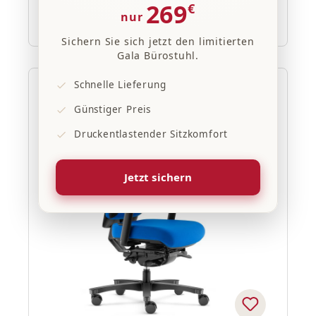
269
€
nur
Regulärer Preis:
ab
609,00 €
Sichern Sie sich jetzt den limitierten
Gala Bürostuhl.
Schnelle Lieferung
20% Rabatt
Günstiger Preis
Druckentlastender Sitzkomfort
Jetzt sichern