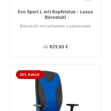
Evo Sport L mit Kopfstütze - Luxus
Bürostuhl
Bürostuhl mit schickem Ledereinsatz
Regulärer Preis:
ab
829,00 €
20% Rabatt