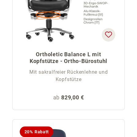
Ortholetic Balance L mit
Kopfstütze - Ortho-Bürostuhl
Mit sakralfreier Rückenlehne und
Kopfstütze
Regulärer Preis:
ab
829,00 €
20% Rabatt