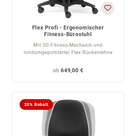
Flex Profi - Ergonomischer
Fitness-Bürostuhl
Mit 3D-Fitness-Mechanik und
rundumgepolsterter Flex-Rückenlehne
Regulärer Preis:
ab
649,00 €
20% Rabatt