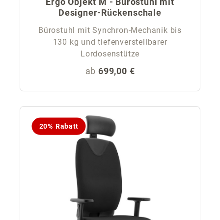
Ergo Objekt M - Bürostuhl mit
Designer-Rückenschale
Bürostuhl mit Synchron-Mechanik bis
130 kg und tiefenverstellbarer
Lordosenstütze
Regulärer Preis:
ab
699,00 €
20% Rabatt