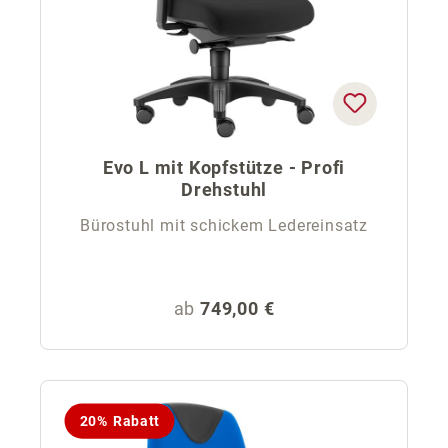
Evo L mit Kopfstütze - Profi
Drehstuhl
Bürostuhl mit schickem Ledereinsatz
Regulärer Preis:
ab
749,00 €
20% Rabatt