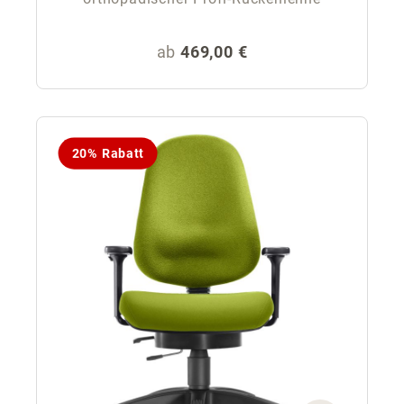
Regulärer Preis:
ab
469,00 €
20% Rabatt