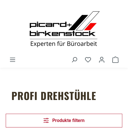
Zum Hauptinhalt springen
Du hast 0 Produ
Ware
PROFI DREHSTÜHLE
Produkte filtern