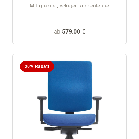
Mit graziler, eckiger Rückenlehne
Regulärer Preis:
ab
579,00 €
20% Rabatt