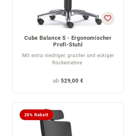
Cube Balance S - Ergonomischer
Profi-Stuhl
Mit extra niedriger, graziler und eckiger
Rückenlehne
Regulärer Preis:
ab
529,00 €
20% Rabatt