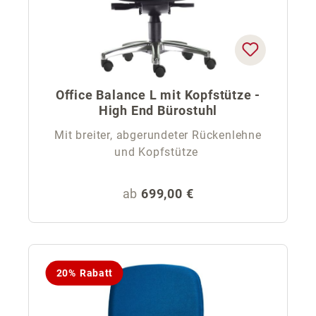
Office Balance L mit Kopfstütze -
High End Bürostuhl
Mit breiter, abgerundeter Rückenlehne
und Kopfstütze
Regulärer Preis:
ab
699,00 €
20% Rabatt