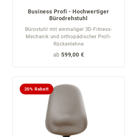
Business Profi - Hochwertiger
Bürodrehstuhl
Bürostuhl mit einmaliger 3D-Fitness-
Mechanik und orthopädischer Profi-
Rückenlehne
Regulärer Preis:
ab
599,00 €
20% Rabatt