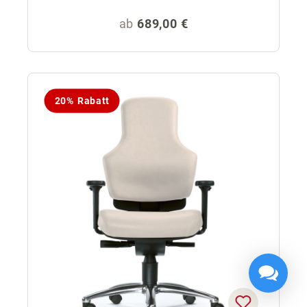
Regulärer Preis:
ab
689,00 €
20% Rabatt