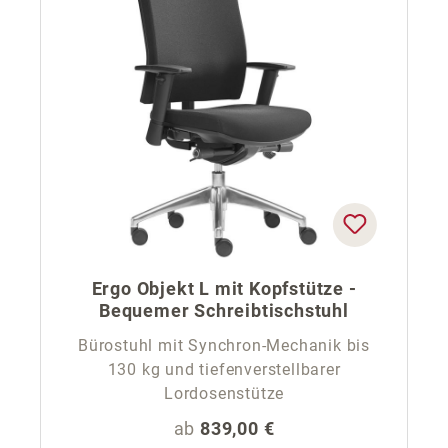
Ergo Objekt L mit Kopfstütze -
Bequemer Schreibtischstuhl
Bürostuhl mit Synchron-Mechanik bis
130 kg und tiefenverstellbarer
Lordosenstütze
Regulärer Preis:
ab
839,00 €