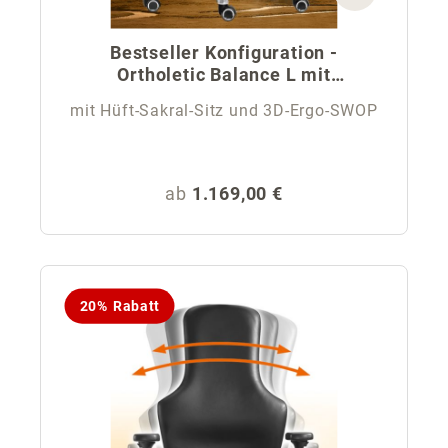
Bestseller Konfiguration -
Ortholetic Balance L mit
Kopfstütze
mit Hüft-Sakral-Sitz und 3D-Ergo-SWOP
Regulärer Preis:
ab
1.169,00 €
20% Rabatt