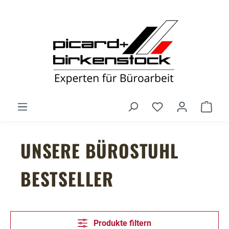
Zum Hauptinhalt springen
Du hast 0 Produ
Ware
UNSERE BÜROSTUHL
BESTSELLER
Produkte filtern