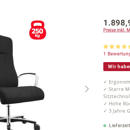
1.898,
Preise inkl.
Durchschnit
1 Bewertun
Wir habe
✓ Ergonomi
✓ Starre M
Sitztechno
✓ Hohe Rüc
✓ 3 Jahre 
Lieferzei