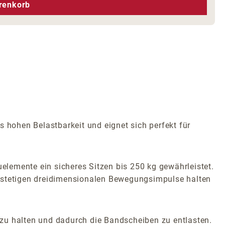
hen um die Anzahl zu erhöhen oder zu r
renkorb
 hohen Belastbarkeit und eignet sich perfekt für
uelemente ein sicheres Sitzen bis 250 kg gewährleistet.
e stetigen dreidimensionalen Bewegungsimpulse halten
t zu halten und dadurch die Bandscheiben zu entlasten.