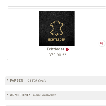
Echtleder
379,90 €*
FARBEN:
CSE06 Cycle
ARMLEHNE:
Ohne Armlehne