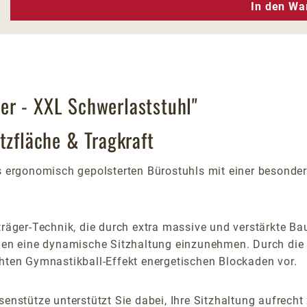
n Wert ein oder benutze die Schaltfläc
In den Wa
er - XXL Schwerlaststuhl"
tzfläche & Tragkraft
s ergonomisch gepolsterten Bürostuhls mit einer besonders
träger-Technik, die durch extra massive und verstärkte Ba
Ihnen eine dynamische Sitzhaltung einzunehmen. Durch di
chten Gymnastikball-Effekt energetischen Blockaden vor.
senstütze unterstützt Sie dabei, Ihre Sitzhaltung aufrech