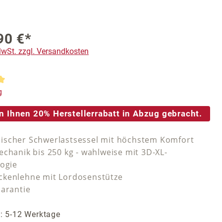
90 €*
 MwSt. zzgl. Versandkosten
tliche Bewertung von 5 von 5 Sternen
g
n Ihnen 20% Herstellerrabatt in Abzug gebracht.
scher Schwerlastsessel mit höchstem Komfort
echanik bis 250 kg - wahlweise mit 3D-XL-
logie
kenlehne mit Lordosenstütze
Garantie
t: 5-12 Werktage