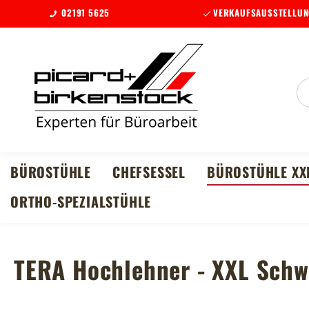
02191 5625
VERKAUFSAUSSTELLUN
m Hauptinhalt springen
Zur Suche springen
Zur Hauptnavigation springen
BÜROSTÜHLE
CHEFSESSEL
BÜROSTÜHLE XX
ORTHO-SPEZIALSTÜHLE
TERA Hochlehner - XXL Schw