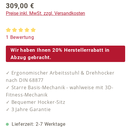
309,00 €
Regulärer Preis:
Preise inkl. MwSt. zzgl. Versandkosten
Durchschnittliche Bewertung von 5 von 5 Sternen
1 Bewertung
Wir haben Ihnen 20% Herstellerrabatt in
Abzug gebracht.
✓ Ergonomischer Arbeitsstuhl & Drehhocker
nach DIN 68877
✓ Starre Basis-Mechanik - wahlweise mit 3D-
Fitness-Mechanik
✓ Bequemer Hocker-Sitz
✓ 3 Jahre Garantie
Lieferzeit: 2-7 Werktage