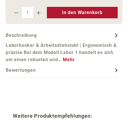
Produkt Anzahl: Gib den gewünschten We
In den Warenkorb
Beschreibung
Laborhocker & Arbeitsdrehstuhl | Ergonomisch &
präzise Bei dem Modell Labor 1 handelt es sich
um einen robusten und…
Mehr
Bewertungen
Produktgalerie überspringen
Weitere Produktempfehlungen: