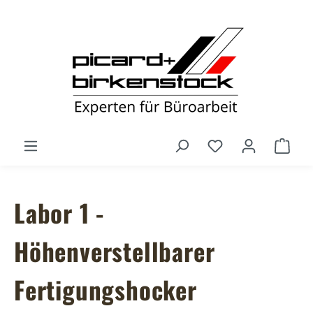
Zum Hauptinhalt springen
Du hast 0 Produ
Ware
Labor 1 -
Höhenverstellbarer
Fertigungshocker