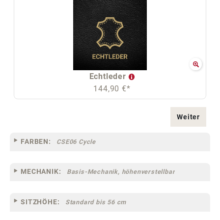
Echtleder
144,90 €*
Weiter
FARBEN:
CSE06 Cycle
MECHANIK:
Basis-Mechanik, höhenverstellbar
SITZHÖHE:
Standard bis 56 cm