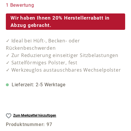
Durchschnittliche Bewertung von 5 von 5 Sternen
1 Bewertung
Wir haben Ihnen 20% Herstellerrabatt in
Abzug gebracht.
✓ Ideal bei Hüft-, Becken- oder
Rückenbeschwerden
✓ Zur Reduzierung einseitiger Sitzbelastungen
✓ Sattelförmiges Polster, fest
✓ Werkzeuglos austauschbares Wechselpolster
Lieferzeit: 2-5 Werktage
Zum Merkzettel hinzufügen
Produktnummer:
97