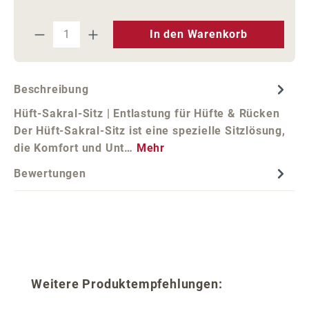
Produkt Anzahl: Gib den gewünschten We
In den Warenkorb
Beschreibung
Hüft-Sakral-Sitz | Entlastung für Hüfte & Rücken
Der Hüft-Sakral-Sitz ist eine spezielle Sitzlösung,
die Komfort und Unt…
Mehr
Bewertungen
Produktgalerie überspringen
Weitere Produktempfehlungen: