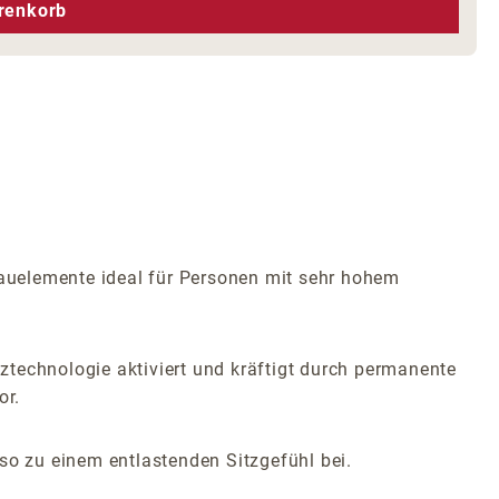
hen um die Anzahl zu erhöhen oder zu r
renkorb
Bauelemente ideal für Personen mit sehr hohem
tztechnologie aktiviert und kräftigt durch permanente
or.
so zu einem entlastenden Sitzgefühl bei.