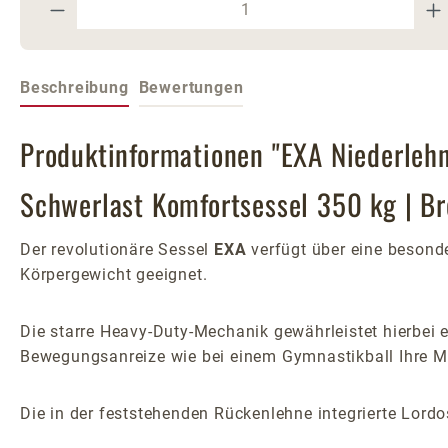
Produkt Anzahl: Gib den gewünschte
Beschreibung
Bewertungen
Produktinformationen "EXA Niederlehn
Schwerlast Komfortsessel 350 kg | Br
Der revolutionäre Sessel
EXA
verfügt über eine besonde
Körpergewicht geeignet.
Die starre Heavy-Duty-Mechanik gewährleistet hierbei e
Bewegungsanreize wie bei einem Gymnastikball Ihre Mu
Die in der feststehenden Rückenlehne integrierte Lord