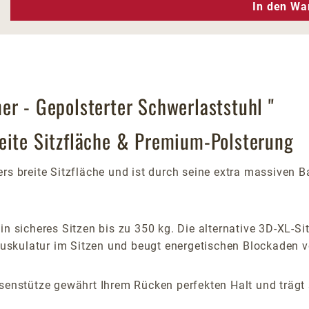
n Wert ein oder benutze die Schaltfläc
In den Wa
er - Gepolsterter Schwerlaststuhl "
eite Sitzfläche & Premium-Polsterung
rs breite Sitzfläche und ist durch seine extra massiven 
in sicheres Sitzen bis zu 350 kg. Die alternative 3D-XL-Si
skulatur im Sitzen und beugt energetischen Blockaden v
osenstütze gewährt Ihrem Rücken perfekten Halt und trägt 