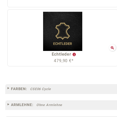
Echtleder
479,90 €*
FARBEN:
CSE06 Cycle
ARMLEHNE:
Ohne Armlehne