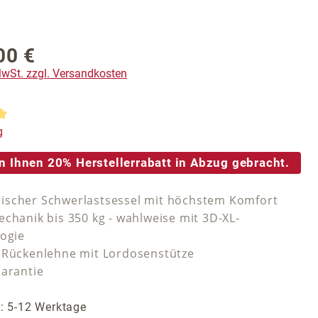
00 €
reis:
 MwSt. zzgl. Versandkosten
tliche Bewertung von 5 von 5 Sternen
g
n Ihnen 20% Herstellerrabatt in Abzug gebracht.
scher Schwerlastsessel mit höchstem Komfort
echanik bis 350 kg - wahlweise mit 3D-XL-
logie
 Rückenlehne mit Lordosenstütze
Garantie
t: 5-12 Werktage