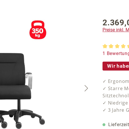
2.369,
Regulärer P
Preise inkl.
Durchschnit
1 Bewertun
Wir habe
✓ Ergonomi
✓ Starre M
Sitztechno
✓ Niedrige
✓ 3 Jahre 
Lieferzei