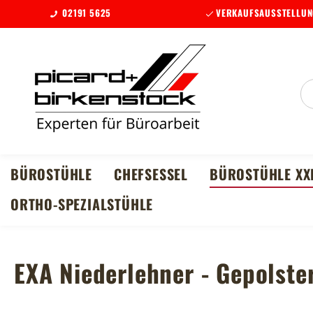
02191 5625
VERKAUFSAUSSTELLUN
m Hauptinhalt springen
Zur Suche springen
Zur Hauptnavigation springen
BÜROSTÜHLE
CHEFSESSEL
BÜROSTÜHLE XX
ORTHO-SPEZIALSTÜHLE
EXA Niederlehner - Gepolste