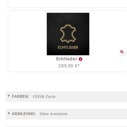
Echtleder
289,90 €*
FARBEN:
CSE06 Cycle
ARMLEHNE:
Ohne Armlehne