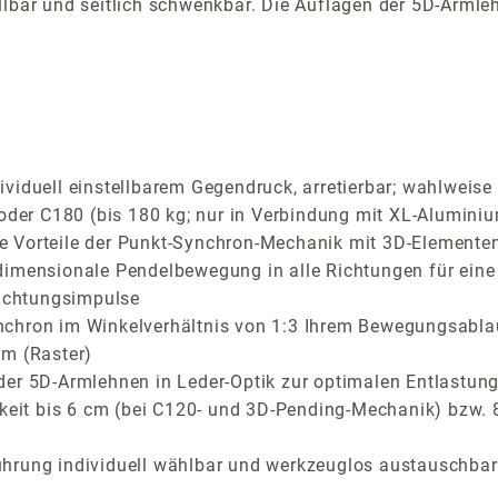
lbar und seitlich schwenkbar. Die Auflagen der 5D-Armlehn
iduell einstellbarem Gegendruck, arretierbar; wahlweise C
 oder C180 (bis 180 kg; nur in Verbindung mit XL-Aluminiu
Vorteile der Punkt-Synchron-Mechanik mit 3D-Elementen f
dimensionale Pendelbewegung in alle Richtungen für eine
richtungsimpulse
nchron im Winkelverhältnis von 1:3 Ihrem Bewegungsabla
cm (Raster)
der 5D-Armlehnen in Leder-Optik zur optimalen Entlastung
rkeit bis 6 cm (bei C120- und 3D-Pending-Mechanik) bzw.
ührung individuell wählbar und werkzeuglos austauschbar