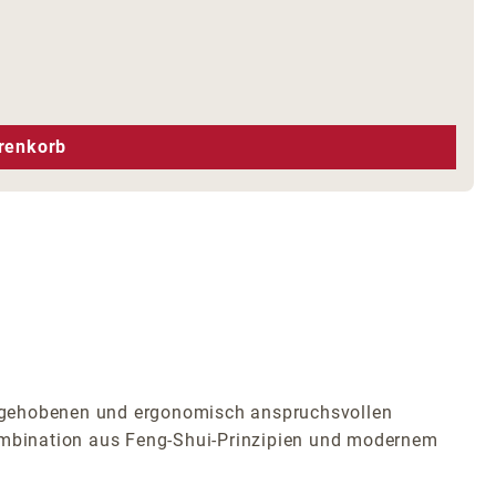
hen um die Anzahl zu erhöhen oder zu r
renkorb
en gehobenen und ergonomisch anspruchsvollen
Kombination aus Feng-Shui-Prinzipien und modernem