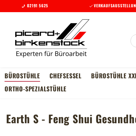
02191 5625
VERKAUFSAUSSTELLUN
m Hauptinhalt springen
Zur Suche springen
Zur Hauptnavigation springen
BÜROSTÜHLE
CHEFSESSEL
BÜROSTÜHLE XX
ORTHO-SPEZIALSTÜHLE
Earth S - Feng Shui Gesundh