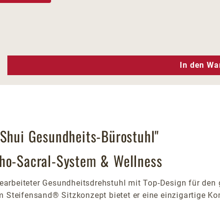
n Wert ein oder benutze die Schaltfläc
In den Wa
 Shui Gesundheits-Bürostuhl"
tho-Sacral-System & Wellness
g gearbeiteter Gesundheitsdrehstuhl mit Top-Design für d
em Steifensand® Sitzkonzept bietet er eine einzigartige 