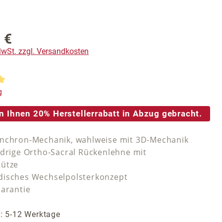
 €
reis:
 MwSt. zzgl. Versandkosten
tliche Bewertung von 5 von 5 Sternen
g
n Ihnen 20% Herstellerrabatt in Abzug gebracht.
nchron-Mechanik, wahlweise mit 3D-Mechanik
edrige Ortho-Sacral Rückenlehne mit
tütze
isches Wechselpolsterkonzept
Garantie
t: 5-12 Werktage