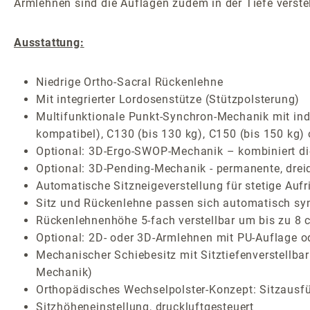
Armlehnen sind die Auflagen zudem in der Tiefe verstel
Ausstattung:
Niedrige Ortho-Sacral Rückenlehne
Mit integrierter Lordosenstütze (Stützpolsterung)
Multifunktionale Punkt-Synchron-Mechanik mit indiv
kompatibel), C130 (bis 130 kg), C150 (bis 150 kg)
Optional: 3D-Ergo-SWOP-Mechanik – kombiniert die 
Optional: 3D-Pending-Mechanik - permanente, drei
Automatische Sitzneigeverstellung für stetige Auf
Sitz und Rückenlehne passen sich automatisch sy
Rückenlehnenhöhe 5-fach verstellbar um bis zu 8 
Optional: 2D- oder 3D-Armlehnen mit PU-Auflage o
Mechanischer Schiebesitz mit Sitztiefenverstellba
Mechanik)
Orthopädisches Wechselpolster-Konzept: Sitzausf
Sitzhöheneinstellung, druckluftgesteuert