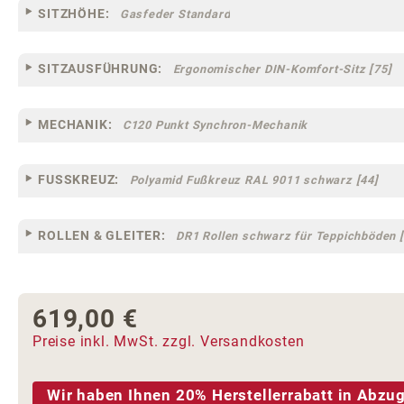
SITZHÖHE:
Gasfeder Standard
SITZAUSFÜHRUNG:
Ergonomischer DIN-Komfort-Sitz [75]
MECHANIK:
C120 Punkt Synchron-Mechanik
FUSSKREUZ:
Polyamid Fußkreuz RAL 9011 schwarz [44]
ROLLEN & GLEITER:
DR1 Rollen schwarz für Teppichböden [
619,00 €
Regulärer Preis:
Preise inkl. MwSt. zzgl. Versandkosten
Wir haben Ihnen 20% Herstellerrabatt in Abzug