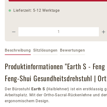
Lieferzeit: 5-12 Werktage
Produkt Anzahl: Gib den gewünschte
Beschreibung
Sitzlösungen
Bewertungen
Produktinformationen "Earth S - Feng
Feng-Shui Gesundheitsdrehstuhl | Or
Der Bürostuhl
Earth S
(Halblehner) ist ein erstklassi
Arbeitsplatz. Mit der Ortho-Sacral-Rückenlehne und d
ergonomischem Design.