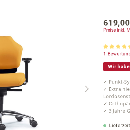
619,00
Regulärer P
Preise inkl.
Durchschnit
1 Bewertun
Wir habe
✓ Punkt-Sy
✓ Extra ni
Lordosens
✓ Orthopäd
✓ 3 Jahre 
Lieferzei