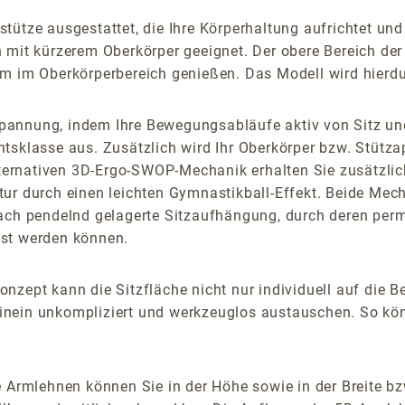
ütze ausgestattet, die Ihre Körperhaltung aufrichtet und I
 mit kürzerem Oberkörper geeignet. Der obere Bereich der
m im Oberkörperbereich genießen. Das Modell wird hierdu
pannung, indem Ihre Bewegungsabläufe aktiv von Sitz un
htsklasse aus. Zusätzlich wird Ihr Oberkörper bzw. Stüt
 alternativen 3D-Ergo-SWOP-Mechanik erhalten Sie zusätzl
r durch einen leichten Gymnastikball-Effekt. Beide Mechan
fach pendelnd gelagerte Sitzaufhängung, durch deren pe
öst werden können.
nzept kann die Sitzfläche nicht nur individuell auf die 
nein unkompliziert und werkzeuglos austauschen. So könn
 Armlehnen können Sie in der Höhe sowie in der Breite bz